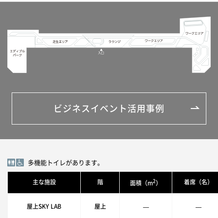
ビジネスイベント活用事例
多機能トイレがあります。
2
主な施設
階
着席（名）
面積（m
）
屋上SKY LAB
屋上
—
—