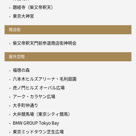
題経寺（柴又帝釈天）
東京大神宮
商店街
柴又帝釈天門前参道商店街神明会
屋外空間
福徳の森
六本木ヒルズアリーナ・毛利庭園
虎ノ門ヒルズ オーバル広場
アーク・カラヤン広場
大手町仲通り
大井競馬場（東京シティ競馬）
BMW GROUP Tokyo Bay
東京ミッドタウン芝生広場