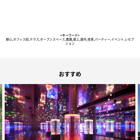
<キーワード>
都心,オフィス街,テラス,オープンスペース,農園,屋上,屋外,夜景,パーティー,イベント,レセプ
ション
おすすめ