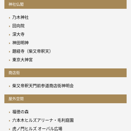
神社仏閣
乃木神社
回向院
深大寺
神田明神
題経寺（柴又帝釈天）
東京大神宮
商店街
柴又帝釈天門前参道商店街神明会
屋外空間
福徳の森
六本木ヒルズアリーナ・毛利庭園
虎ノ門ヒルズ オーバル広場