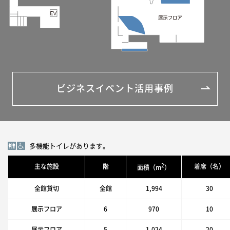
ビジネスイベント活用事例
多機能トイレがあります。
2
主な施設
階
着席（名）
面積（m
）
全館貸切
全館
1,994
30
展示フロア
6
970
10
展示フロア
5
1,024
20