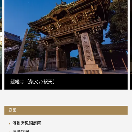
題経寺（柴又帝釈天）
庭園
浜離宮恩賜庭園
清澄庭園