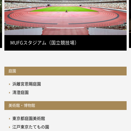
MUFGスタジアム（国立競技場）
庭園
浜離宮恩賜庭園
清澄庭園
美術館・博物館
東京都庭園美術館
江戸東京たてもの園