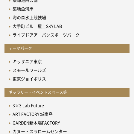
薬師池西公園
築地魚河岸
海の森水上競技場
大手町ビル 屋上SKY LAB
ライブドアアーバンスポーツパーク
テーマパーク
キッザニア東京
スモールワールズ
東京ジョイポリス
ギャラリー・イベントスペース等
3×3 Lab Future
ART FACTORY 城南島
GARDEN新木場FACTORY
カヌー・スラロームセンター