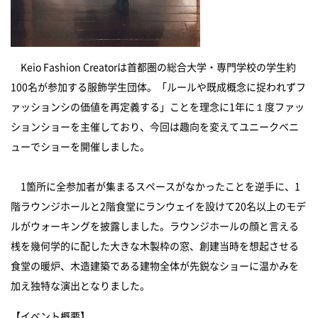
Keio Fashion Creatorは首都圏の総合大学・専門学校の学生約
100
名が参加する服飾学生団体。「ルールや既成概念に捉われずフ
ァッションシの価値を再定義する」ことを理念に
1
年に１度ファッ
ションショーを主催しており、今回は趣向を変えてユニークベニ
ューでショーを開催しました。
1
箇所に全参加者が集まるスペースがなかったことを逆手に、
1
階ラウンジホールと
2
階食堂にランウェイを設けて
20
名以上のモデ
ルがウォーキングを披露しました。ラウンジホールの顔と言える
桟を幾何学的に配した大きな木製枠の窓、創建当時を想起させる
食堂の暖炉、木造建築である建物全体が先鋭なショーに温かみを
加え独特な演出となりました。
【イベント概要】