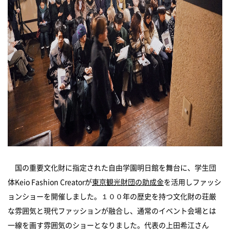
国の重要文化財に指定された自由学園明日館を舞台に、学生団
体
Keio Fashion Creator
が
東京観光財団の助成金
を活用しファッシ
ョンショーを開催しました。１００年の歴史を持つ文化財の荘厳
な雰囲気と現代ファッションが融合し、通常のイベント会場とは
一線を画す雰囲気のショーとなりました。代表の上田希江さん